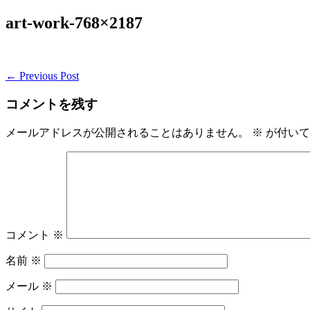
Skip
art-work-768×2187
to
content
Post
← Previous Post
Navigation
コメントを残す
メールアドレスが公開されることはありません。
※
が付いて
コメント
※
名前
※
メール
※