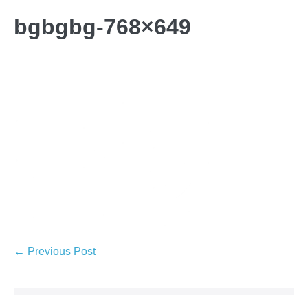
bgbgbg-768×649
← Previous Post